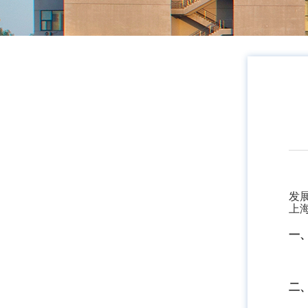
发
上
一
二