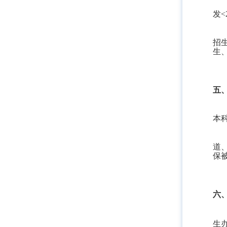
发
<
招
生
五
本
道
保
六
生