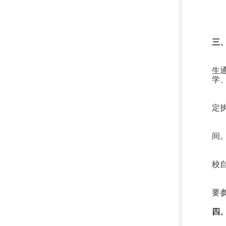
三
生
学
定
间
校
要
四