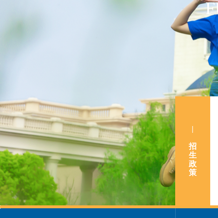
F
|
招
生
政
策