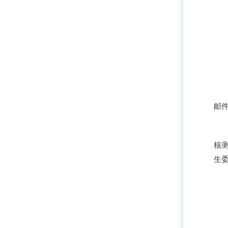
邮
核
生